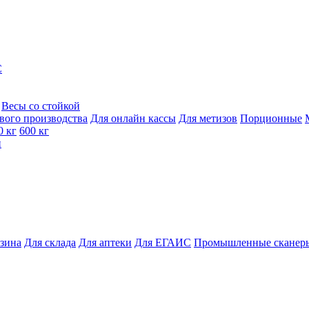
C
Весы со стойкой
вого производства
Для онлайн кассы
Для метизов
Порционные
0 кг
600 кг
и
азина
Для склада
Для аптеки
Для ЕГАИС
Промышленные сканер