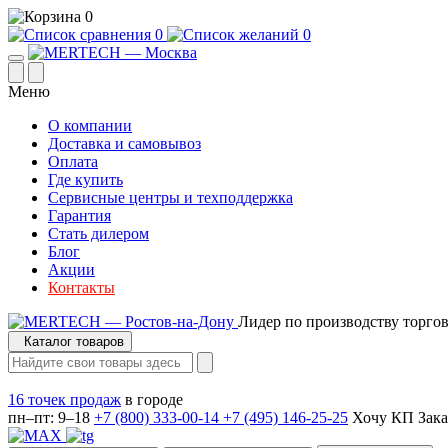
0
0
0
Меню
О компании
Доставка и самовывоз
Оплата
Где купить
Сервисные центры и техподдержка
Гарантия
Стать дилером
Блог
Акции
Контакты
Лидер по производству торгов
Каталог товаров
16 точек продаж
в городе
пн–пт: 9–18
+7 (800) 333-00-14
+7 (495) 146-25-25
Хочу КП
Зака