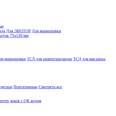
ые
ада
Для ЭВОТОР
Для маркировки
кеток 75х120 мм
ля маркировки
ТСД для инвентаризации
ТСД для магазина
ческие
Портативные
Смотреть все
нтер чеков с QR кодом