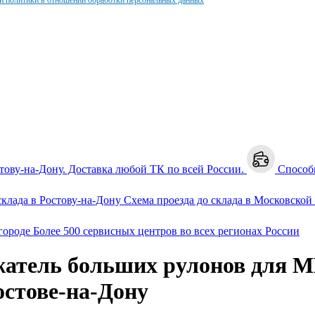
и политики в отношении обработки персональных данных
стову-на-Дону. Доставка любой ТК по всей России.
Способ
клада в Ростову-на-Дону
Схема проезда до склада в Московской
городе
Более 500 сервисных центров во всех регионах России
атель больших рулонов для 
стове-на-Дону