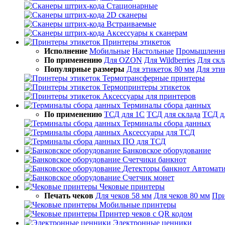
Стационарные
2D сканеры
Встраиваемые
Аксессуары к сканерам
Принтеры этикеток
Исполнение
Мобильные
Настольные
Промышленн
По применению
Для OZON
Для Wildberries
Для скл
Популярные размеры
Для этикеток 80 мм
Для эти
Термотрансферные принтеры
Термопринтеры этикеток
Аксессуары для принтеров
Терминалы сбора данных
По применению
ТСД для 1С
ТСД для склада
ТСД д
Терминалы сбора данных
Аксессуары для ТСД
ПО для ТСД
Банковское оборудование
Счетчики банкнот
Детекторы банкнот
Автомати
Счетчик монет
Чековые принтеры
Печать чеков
Для чеков 58 мм
Для чеков 80 мм
При
Мобильные принтеры
Принтер чеков с QR кодом
Электронные ценники