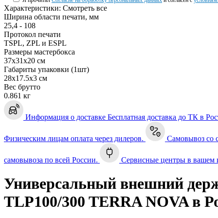
Я прочитал
Согласие на обработку персональных данных
и согласен с
условиям
Характеристики:
Смотреть все
Ширина области печати, мм
25,4 - 108
Протокол печати
TSPL, ZPL и ESPL
Размеры мастербокса
37х31х20 см
Габариты упаковки (1шт)
28х17.5х3 см
Вес брутто
0.861 кг
Информация о доставке
Бесплатная доставка до ТК в Ро
Физическим лицам оплата через дилеров.
Самовывоз со с
самовывоза по всей России.
Сервисные центры в вашем 
Универсальный внешний держ
TLP100/300 TERRA NOVA в Ро