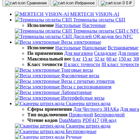
Сравнение
Избранное
0
0 ₽
MERTECH VISION-AI
Терминалы оплаты СБП
Исполнение
Настольные
Настенные
Терминалы оплаты СБП с NF
Дисплей QR-кодов без NFC
Весы электронные
Исполнение
Настольные
Напольные
Встраиваемые
По применению
Для магазина
Складские
Для пище
Максимальный вес
6 кг
15 кг
32 кг
60 кг
150 кг
30
Класс точности
II класс точности
III класс точност
Торговые весы
Фасовочные весы
Весы с печатью этикеток
Весы с распознаванием
Лабораторные
Интерфейсные весы
Сканеры штрих-кода
Сферы применения
Для Честного ЗНАКа
Для маг
Тип подключения
Проводной
Беспроводной
Чтение кодов
DataMatrix
PDF417
QR-код
Сканеры штрих-кода
Беспроводные
Ручные